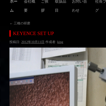
ホー
会社概
ご挨
取扱品
お問い合
社長
ム
要
拶
目
わせ
グ
←
三種の研磨
KEYENCE SET UP
投稿日:
2012年10月11日
作成者:
king